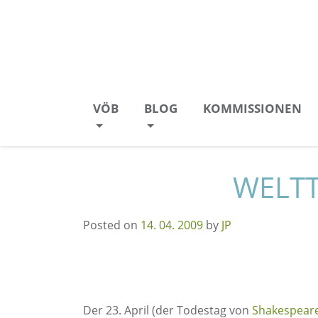
Direkt zum Inhalt
Skip to content
Zur Navigation
Zum Footer
VÖB
BLOG
KOMMISSIONEN
WELTT
Posted on
14. 04. 2009
by
JP
Der 23. April (der Todestag von
Shakespear